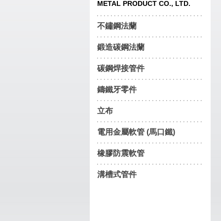
METAL PRODUCT CO., LTD.
不鏽鋼法蘭
鍛造碳鋼法蘭
碳鋼焊接管件
鑄鐵牙零件
立布
電用金屬軟管 (馬口鐵)
橡膠防震軟管
溝槽式管件