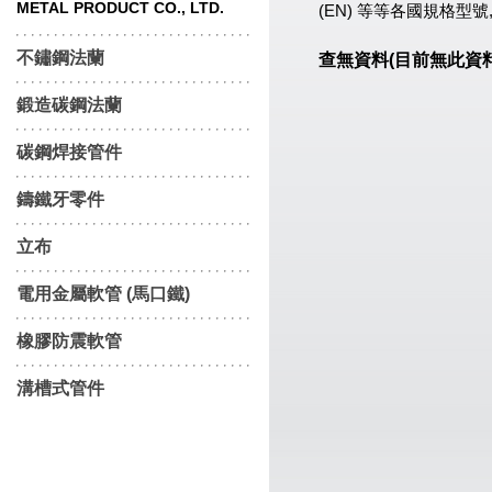
METAL PRODUCT CO., LTD.
(EN) 等等各國規格
不鏽鋼法蘭
查無資料(目前無此資料或
鍛造碳鋼法蘭
碳鋼焊接管件
鑄鐵牙零件
立布
電用金屬軟管 (馬口鐵)
橡膠防震軟管
溝槽式管件