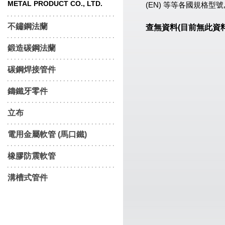
METAL PRODUCT CO., LTD.
(EN) 等等各國規格
不鏽鋼法蘭
查無資料(目前無此資料或
鍛造碳鋼法蘭
碳鋼焊接管件
鑄鐵牙零件
立布
電用金屬軟管 (馬口鐵)
橡膠防震軟管
溝槽式管件